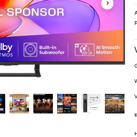
A
P
V
H