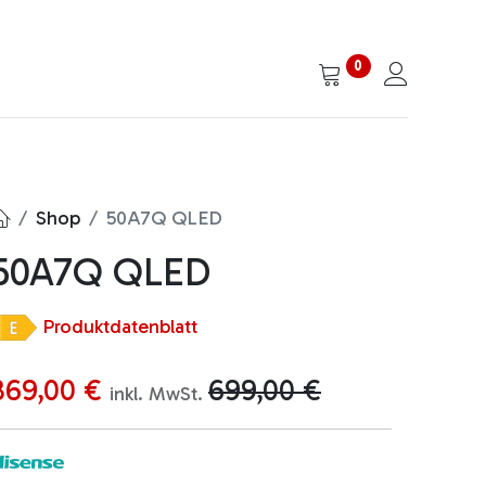
0
Shop
50A7Q QLED
50A7Q QLED
Produktdatenblatt
369,00
€
699,00
€
inkl. MwSt.