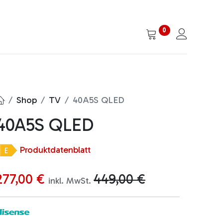
0
Shop
TV
40A5S QLED
40A5S QLED
Produktdatenblatt
277,00
€
449,00
€
inkl. MwSt.