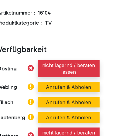
rtikelnummer :
16104
roduktkategorie :
TV
Verfügbarkeit
nicht lagernd / beraten
Gösting
lassen
Webling
Anrufen & Abholen
illach
Anrufen & Abholen
Kapfenberg
Anrufen & Abholen
nicht lagernd / beraten
artberg