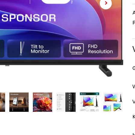
A
P
V
H