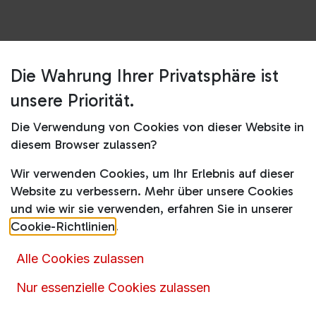
Die Wahrung Ihrer Privatsphäre ist
Shop
TV
55E7S QLED
unsere Priorität.
55E7S QLED
Die Verwendung von Cookies von dieser Website in
diesem Browser zulassen?
Produktdatenblatt
Wir verwenden Cookies, um Ihr Erlebnis auf dieser
357,00
€
649,00
€
Website zu verbessern. Mehr über unsere Cookies
inkl. MwSt.
und wie wir sie verwenden, erfahren Sie in unserer
Cookie-Richtlinien
.
Alle Cookies zulassen
Nur essenzielle Cookies zulassen
Artikelnummer :
16105