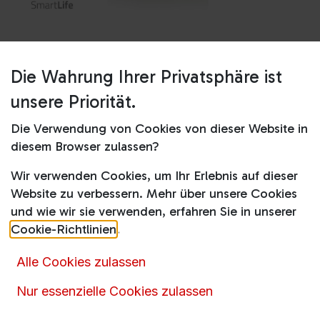
Die Wahrung Ihrer Privatsphäre ist
Shop
WIFIACMB1WT7
unsere Priorität.
WIFIACMB1WT7
Die Verwendung von Cookies von dieser Website in
diesem Browser zulassen?
299,00
€
329,99
€
inkl. MwSt.
Wir verwenden Cookies, um Ihr Erlebnis auf dieser
Website zu verbessern. Mehr über unsere Cookies
und wie wir sie verwenden, erfahren Sie in unserer
Cookie-Richtlinien
.
Alle Cookies zulassen
Artikelnummer :
16164
Nur essenzielle Cookies zulassen
Produktkategorie :
60 cm