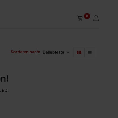
0
Sortieren nach:
Beliebteste
en!
QLED
.