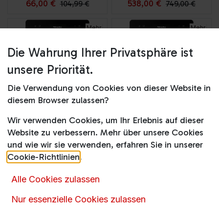
66,00
€
538,00
€
104,99
€
749,00
€
Mehr
Mehr
Optionen
Optionen
Die Wahrung Ihrer Privatsphäre ist
unsere Priorität.
Die Verwendung von Cookies von dieser Website in
diesem Browser zulassen?
Wir verwenden Cookies, um Ihr Erlebnis auf dieser
CM 5510 125 Edition obsidianschwarz matt
CM 6360 125 Edition Obsidianschwarz matt
Website zu verbessern. Mehr über unsere Cookies
und wie wir sie verwenden, erfahren Sie in unserer
Cookie-Richtlinien
.
Gaschler-Preis
Gaschler-Preis
Alle Cookies zulassen
Mehr
Mehr
Nur essenzielle Cookies zulassen
Optionen
Optionen