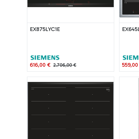
EX875LYC1E
EX645
616,00
€
559,00
2.706,00
€