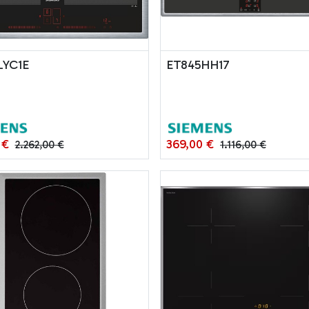
LYC1E
ET845HH17
€
369,00
€
2.262,00
€
1.116,00
€