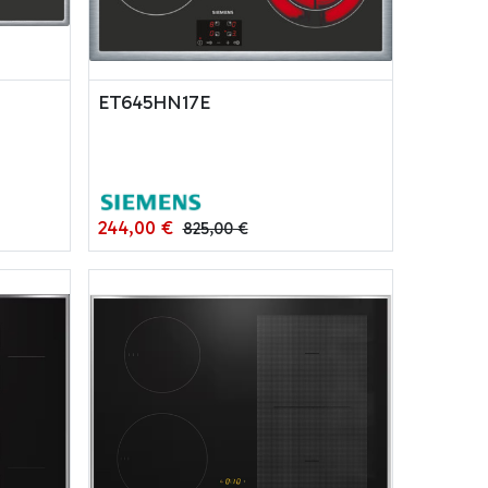
ET645HN17E
244,00
€
825,00
€