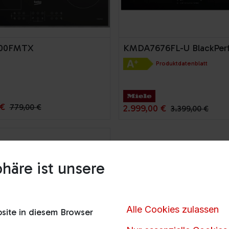
200FMTX
KMDA7676FL-U BlackPerf
Produktdatenblatt
€
779,00
€
2.999,00
€
3.399,00
€
häre ist unsere
Alle Cookies zulassen
ite in diesem Browser