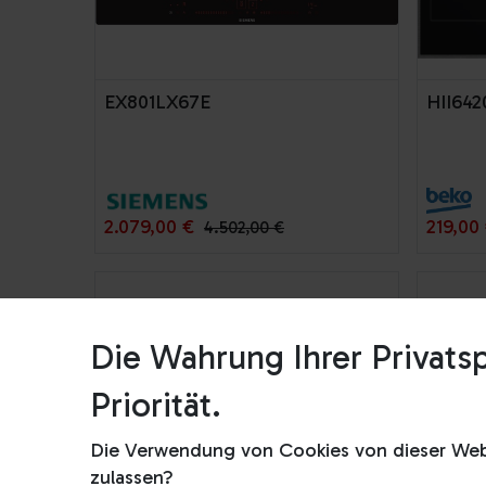
EX801LX67E
HII64
2.079,00
€
219,00
4.502,00
€
Die Wahrung Ihrer Privatsp
Priorität.
Die Verwendung von Cookies von dieser Webs
zulassen?