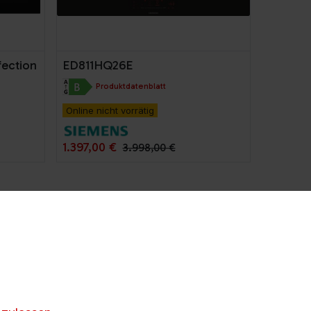
ection
ED811HQ26E
Produktdatenblatt
Online nicht vorrätig
1.397,00
€
3.998,00
€