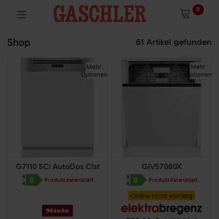
0
Shop
61 Artikel gefunden
Mehr
Mehr
Optionen
Optionen
G7110 SCi AutoDos Clst
GIV57080X
Produktdatenblatt
Produktdatenblatt
Online nicht vorrätig