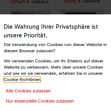
559,00
€
1.169,00
€
1.279,00
€
1.525,00
€
Mehr
Mehr
Optionen
Optionen
Die Wahrung Ihrer Privatsphäre ist
unsere Priorität.
Die Verwendung von Cookies von dieser Website in
diesem Browser zulassen?
Wir verwenden Cookies, um Ihr Erlebnis auf dieser
GIA56080X
BDSN15422X
Website zu verbessern. Mehr über unsere Cookies
Produktdatenblatt
Produktdatenblatt
und wie wir sie verwenden, erfahren Sie in unserer
Cookie-Richtlinien
.
Online nicht vorrätig
Online nicht vorrätig
Alle Cookies zulassen
479,00
€
329,00
€
799,00
€
419,00
€
Nur essenzielle Cookies zulassen
Mehr
Mehr
Optionen
Optionen