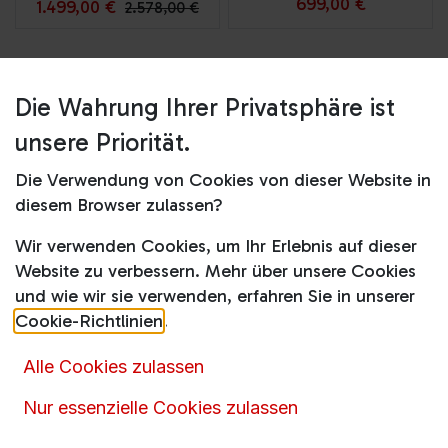
699,00
€
1.499,00
€
2.578,00
€
Die Wahrung Ihrer Privatsphäre ist
Informatio​​nen
unsere Priorität.
Die Verwendung von Cookies von dieser Website in
Impressum
diesem Browser zulassen?
AGB
Wir verwenden Cookies, um Ihr Erlebnis auf dieser
Datenschutzrichtlinie
Website zu verbessern. Mehr über unsere Cookies
und wie wir sie verwenden, erfahren Sie in unserer
Cookie-Richtlinien
.
Kontakt
Alle Cookies zulassen
Schreiben Sie uns
Nur essenzielle Cookies zulassen