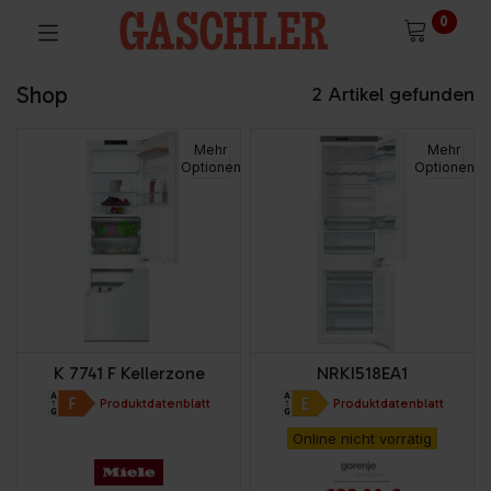
0
Shop
2 Artikel gefunden
Mehr
Mehr
Optionen
Optionen
K 7741 F Kellerzone
NRKI518EA1
Produktdatenblatt
Produktdatenblatt
Online nicht vorrätig